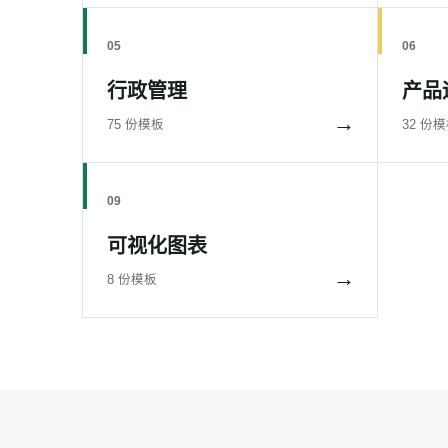
05
06
行政管理
产品
→
75 份模板
32 份
09
可视化图表
→
8 份模板