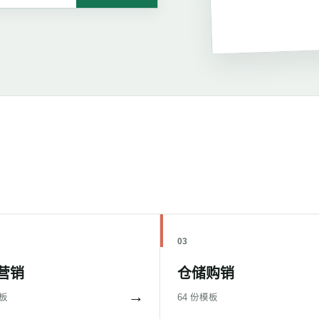
03
营销
仓储购销
→
模板
64 份模板