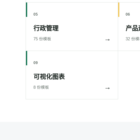
05
06
行政管理
产品
→
75 份模板
32 份
09
可视化图表
→
8 份模板