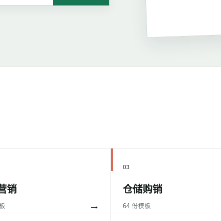
03
营销
仓储购销
→
模板
64 份模板