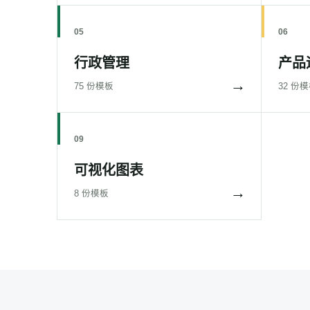
05
06
行政管理
产品
→
75 份模板
32 份
09
可视化图表
→
8 份模板