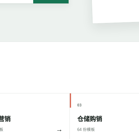
03
营销
仓储购销
→
模板
64 份模板