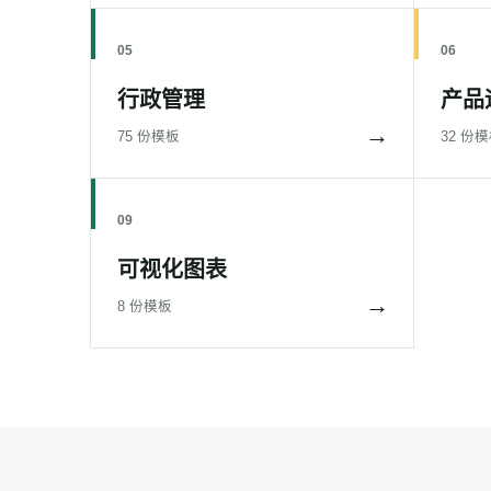
05
06
行政管理
产品
→
75 份模板
32 份
09
可视化图表
→
8 份模板