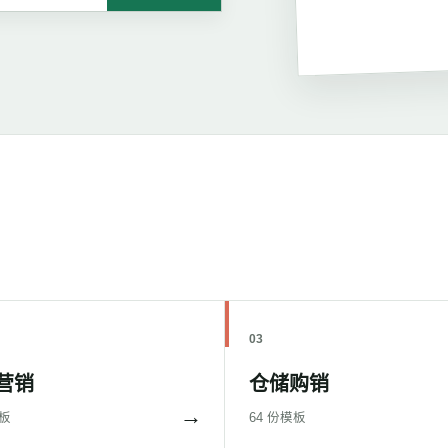
03
营销
仓储购销
→
模板
64 份模板