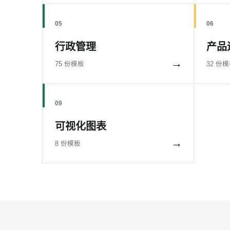
05
06
行政管理
产品
→
75 份模板
32 份
09
可视化图表
→
8 份模板