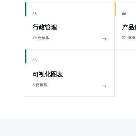
05
06
行政管理
产品
→
75 份模板
32 份
09
可视化图表
→
8 份模板