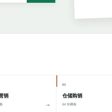
03
营销
仓储购销
→
模板
64 份模板